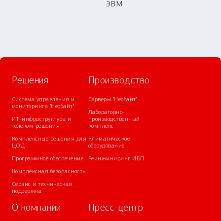
ЭВМ
Решения
Производство
Система управления и
Серверы "Необайт"
мониторинга "Необайт"
Лабораторно-
ИТ-инфраструктура и
производственный
телеком-решения
комплекс
Комплексные решения для
Климатическое
ЦОД
оборудование
Программное обеспечение
Реинжиниринг ИБП
Комплексная безопасность
Сервис и техническая
поддержка
О компании
Пресс-центр