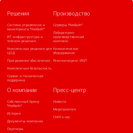
Решения
Производство
Система управления и
Серверы "Необайт"
мониторинга "Необайт"
Лабораторно-
ИТ-инфраструктура и
производственный
телеком-решения
комплекс
Комплексные решения для
Климатическое
ЦОД
оборудование
Программное обеспечение
Реинжиниринг ИБП
Комплексная безопасность
Сервис и техническая
поддержка
О компании
Пресс-центр
Собственный бренд
Новости
"Необайт"
Мероприятия
История
СМИ о нас
Документы компании
Партнеры