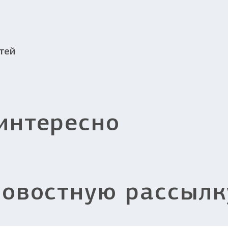
тей
интересно
новостную рассылк