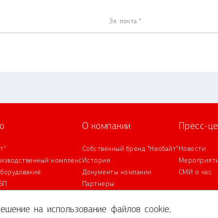
о
О компании
Пресс-це
т"
Собственный бренд "Необайт"
Новости
оизводственный комплекс
История
Мероприят
оборудование
Документы компании
СМИ о нас
БП
Партнеры
IT-аккредитация
ешение на использование файлов cookie,