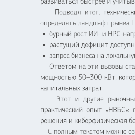
развиваться быстрее и учиты
Подводя итог, технический
определять ландшафт рынка 
бурный рост ИИ- и HPC-наг
растущий дефицит доступн
запрос бизнеса на локальн
Ответом на эти вызовы стан
мощностью 50–300 кВт, котор
капитальных затрат.
Этот и другие рыночные т
практический опыт «НВБС»: 
решения и киберфизическая бе
С полным текстом можно оз