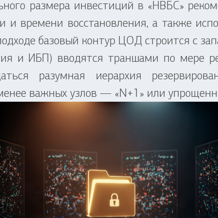
ого размера инвестиций в «НВБС» рекоме
ти и времени восстановления, а также исп
одходе базовый контур ЦОД строится с зап
ия и ИБП) вводятся траншами по мере реа
даться разумная иерархия резервирова
 менее важных узлов — «N+1» или упрощенн