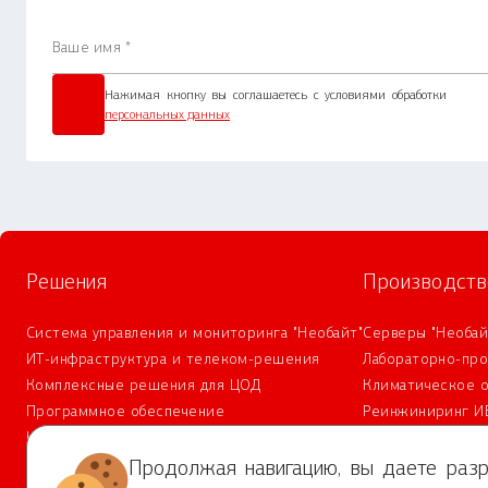
Нажимая кнопку вы соглашаетесь с условиями обработки
персональных данных
Решения
Производств
Система управления и мониторинга "Необайт"
Серверы "Необай
ИТ-инфраструктура и телеком-решения
Лабораторно-пр
Комплексные решения для ЦОД
Климатическое 
Программное обеспечение
Реинжиниринг И
Комплексная безопасность
Сервис и техническая поддержка
Продолжая навигацию, вы даете разр