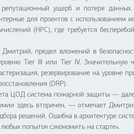
), репутационный ущерб и потеря данных
ктерные для проектов с использованием и
числений (HPC), где требуется бесперебо
Дмитрий, предел вложений в безопасност
овню Tier III или Tier IV. Значительную 
ластеризация, резервирование на уровне п
восстановления (DRP).
а ЦОД система пожарной защиты — далеко
номии здесь вторичен, — отмечает Дмитри
дбора решений. Ошибка в архитектуре сист
любых попыток сэкономить на старте».