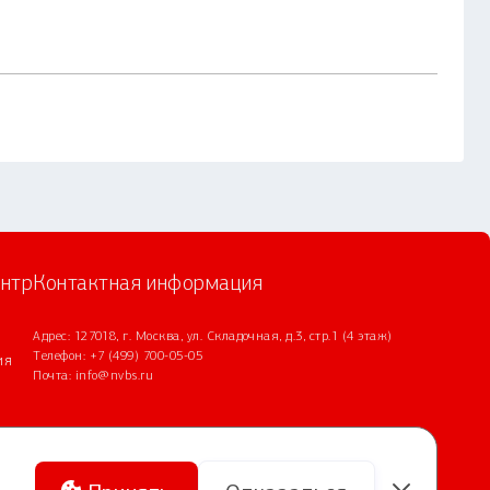
нтр
Контактная информация
Адрес: 127018, г. Москва, ул. Складочная, д.3, стр.1 (4 этаж)
Телефон:
+7 (499) 700-05-05
ия
Почта:
info@nvbs.ru