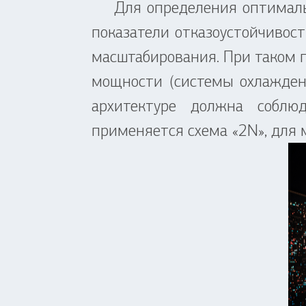
Для определения оптимальн
показатели отказоустойчивос
масштабирования. При таком п
мощности (системы охлажден
архитектуре должна соблю
применяется схема «2N», для