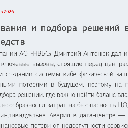
05.2026
ования и подбора решений 
редств
ании АО «НВБС» Дмитрий Антонюк дал ин
 ключевые вызовы, стоящие перед центрам
при создании системы киберфизической за
тными потерями в будущем, поэтому на 
дбора решений, где важно найти баланс вло
есообразности затрат на безопасность Ц
 индивидуальна. Авария в дата-центре — 
инансовые потери от недоступности сервис