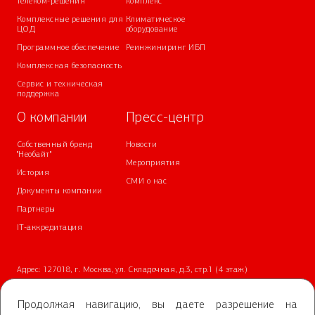
телеком-решения
комплекс
Комплексные решения для
Климатическое
ЦОД
оборудование
Программное обеспечение
Реинжиниринг ИБП
Комплексная безопасность
Сервис и техническая
поддержка
О компании
Пресс-центр
Собственный бренд
Новости
"Необайт"
Мероприятия
История
СМИ о нас
Документы компании
Партнеры
IT-аккредитация
Адрес: 127018, г. Москва, ул. Складочная, д.3, стр.1 (4 этаж)
Телефон:
+7 (499) 700-05-05
Почта:
info@nvbs.ru
Продолжая навигацию, вы даете разрешение на