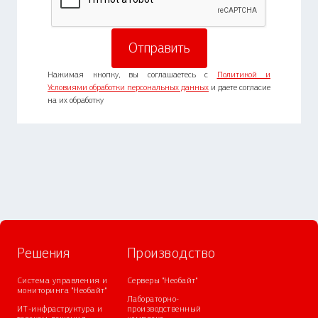
Нажимая кнопку, вы соглашаетесь с
Политикой и
Условиями обработки персональных данных
и даете согласие
на их обработку
Решения
Производство
Система управления и
Серверы "Необайт"
мониторинга "Необайт"
Лабораторно-
ИТ-инфраструктура и
производственный