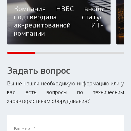
Компания НВБС вновь
Н
подтвердила статус
ф
аккредитованной ИТ-
20
компании
ж
Задать вопрос
Вы не нашли необходимую информацию или у
вас есть вопросы по техническим
характеристикам оборудования?