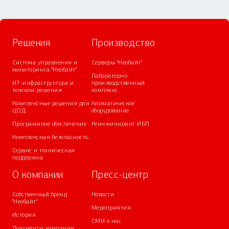
Решения
Производство
Система управления и
Серверы "Необайт"
мониторинга "Необайт"
Лабораторно-
ИТ-инфраструктура и
производственный
телеком-решения
комплекс
Комплексные решения для
Климатическое
ЦОД
оборудование
Программное обеспечение
Реинжиниринг ИБП
Комплексная безопасность
Сервис и техническая
поддержка
О компании
Пресс-центр
Собственный бренд
Новости
"Необайт"
Мероприятия
История
СМИ о нас
Документы компании