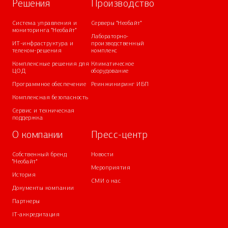
Решения
Производство
Система управления и
Серверы "Необайт"
мониторинга "Необайт"
Лабораторно-
ИТ-инфраструктура и
производственный
телеком-решения
комплекс
Комплексные решения для
Климатическое
ЦОД
оборудование
Программное обеспечение
Реинжиниринг ИБП
Комплексная безопасность
Сервис и техническая
поддержка
О компании
Пресс-центр
Собственный бренд
Новости
"Необайт"
Мероприятия
История
СМИ о нас
Документы компании
Партнеры
IT-аккредитация